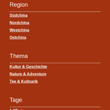
Region
Y
u
a
m
Südchina
n
e
Nordchina
g
n
Westchina
t
u
Ostchina
z
n
e
d
Thema
d
Kultur & Geschichte
e
Nature & Adventure
s
Tee & Kulinarik
S
h
Tage
a
n