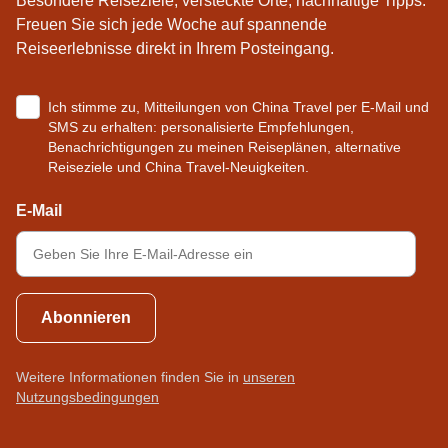
Besondere Reiseziele, versteckte Orte, nachhaltige Tipps:
n
e
Freuen Sie sich jede Woche auf spannende
Reiseerlebnisse direkt in Ihrem Posteingang.
,
r
P
M
Ich stimme zu, Mitteilungen von China Travel per E-Mail und
a
o
SMS zu erhalten: personalisierte Empfehlungen,
Benachrichtigungen zu meinen Reiseplänen, alternative
n
d
Reiseziele und China Travel-Neuigkeiten.
d
e
E-Mail
a
r
s
n
b
e
i
n
Abonnieren
s
S
z
h
Weitere Informationen finden Sie in
unseren
Nutzungsbedingungen
u
i
m
k