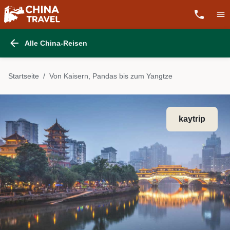
Alle China-Reisen
Startseite
Von Kaisern, Pandas bis zum Yangtze
kaytrip