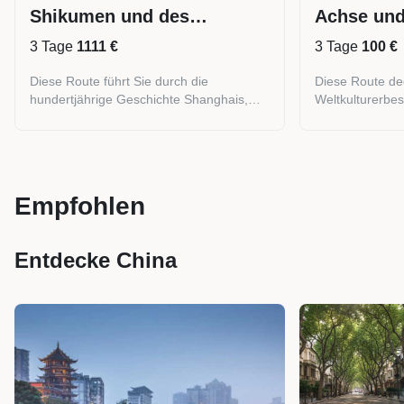
Shikumen und des
Achse und
Shanghaier Flairs
3 Tage
1111 €
3 Tage
100 €
Diese Route führt Sie durch die
Diese Route dec
hundertjährige Geschichte Shanghais,
Weltkulturerbe
von den prächtigen französischen Alleen
Wahrzeichen ab 
unter Platanen bis zu den Shikumen-
Stadtachse von
Gassen, die die Erinnerungen der Bürger
ist die perfekte
bewahren, und schließlich zu den
Erstbesucher.
avantgardistischen Kunstvierteln.
Empfohlen
Entdecke China