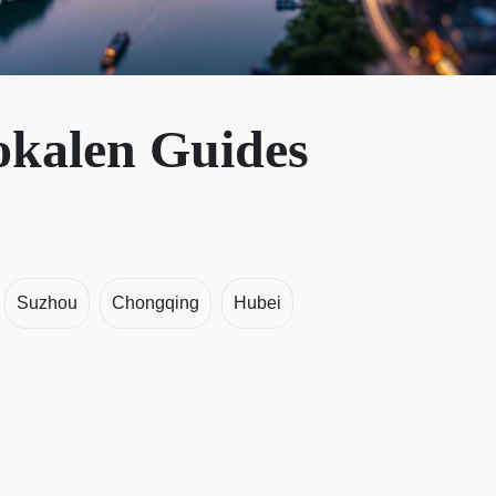
okalen Guides
Suzhou
Chongqing
Hubei