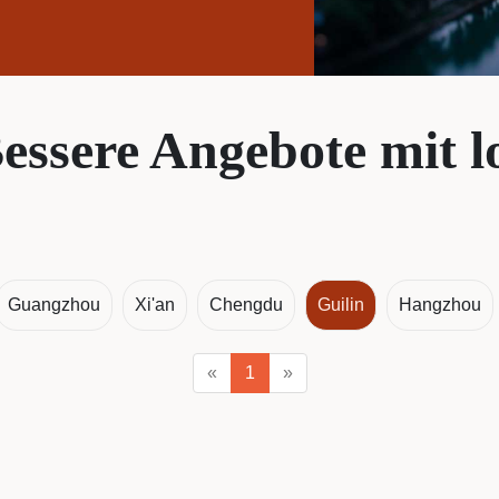
essere Angebote mit l
Guangzhou
Xi'an
Chengdu
Guilin
Hangzhou
«
1
»