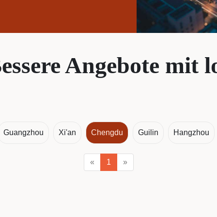
essere Angebote mit l
Guangzhou
Xi'an
Chengdu
Guilin
Hangzhou
«
1
»