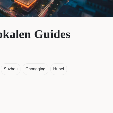
okalen Guides
Suzhou
Chongqing
Hubei