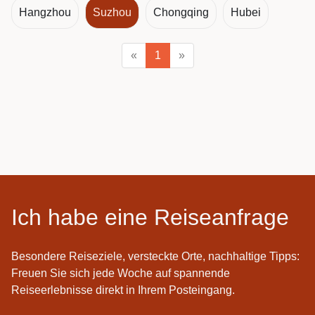
Hangzhou
Suzhou
Chongqing
Hubei
«
1
»
Ich habe eine Reiseanfrage
Besondere Reiseziele, versteckte Orte, nachhaltige Tipps:
Freuen Sie sich jede Woche auf spannende
Reiseerlebnisse direkt in Ihrem Posteingang.