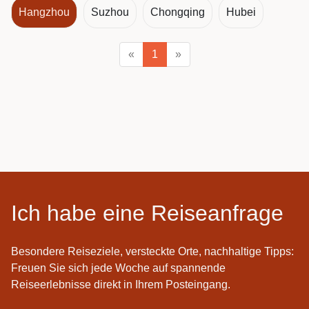
Hangzhou
Suzhou
Chongqing
Hubei
«
1
»
Ich habe eine Reiseanfrage
Besondere Reiseziele, versteckte Orte, nachhaltige Tipps:
Freuen Sie sich jede Woche auf spannende
Reiseerlebnisse direkt in Ihrem Posteingang.