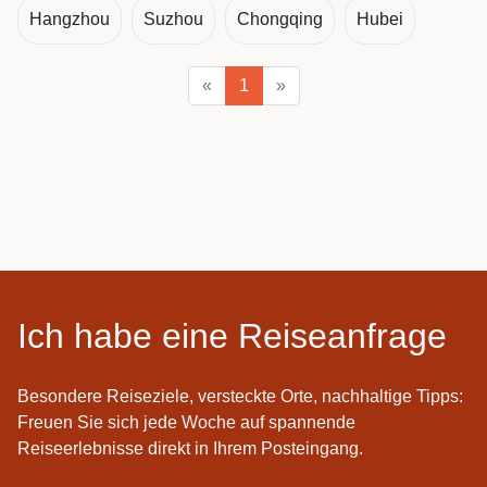
Hangzhou
Suzhou
Chongqing
Hubei
«
1
»
Ich habe eine Reiseanfrage
Besondere Reiseziele, versteckte Orte, nachhaltige Tipps:
Freuen Sie sich jede Woche auf spannende
Reiseerlebnisse direkt in Ihrem Posteingang.