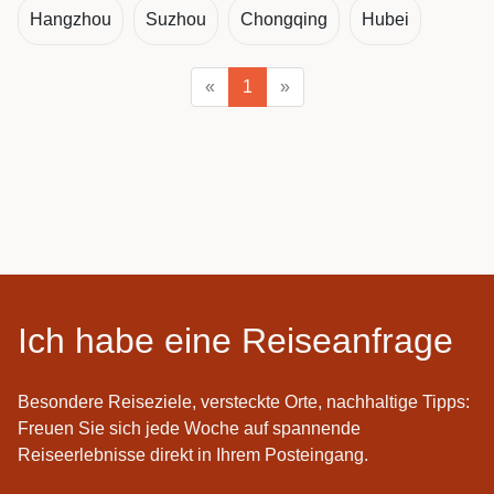
Hangzhou
Suzhou
Chongqing
Hubei
«
1
»
Ich habe eine Reiseanfrage
Besondere Reiseziele, versteckte Orte, nachhaltige Tipps:
Freuen Sie sich jede Woche auf spannende
Reiseerlebnisse direkt in Ihrem Posteingang.