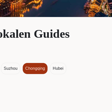
okalen Guides
Suzhou
Chongqing
Hubei