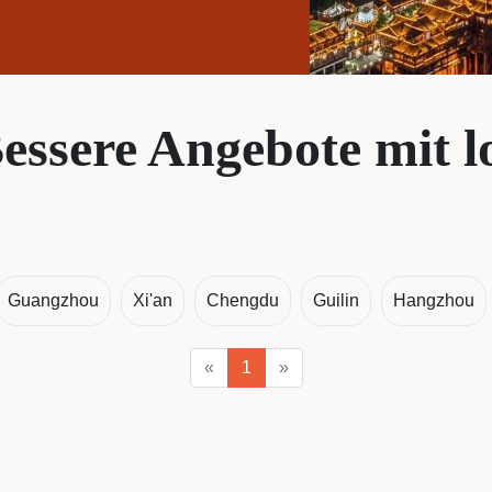
essere Angebote mit l
Guangzhou
Xi'an
Chengdu
Guilin
Hangzhou
«
1
»